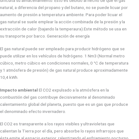
dificulta su almacenamiento. Esto es debido al hecho de que el gas
natural, a diferencia del propano y del butano, no se puede licuar por
aumento de presión a temperatura ambiente. Para poder licuar el
gas natural se suele emplear la acción combinada de la presión y la
extracción de calor (bajando la temperaura).Este método se usa en
su transporte por barco. Generación de energía
El gas natural puede ser empleado para producir hidrógeno que se
puede utilizar en los vehículos de hidrógeno. 1 Nm3 (Normal metro
cúbico, metro cúbico en condiciones normales, 0 °C de temperatura
y 1 atmósfera de presión) de gas natural produce aproximadamente
10,4 kWh.
Impacto ambiental
El CO2 expulsado a la atmósfera en la
combustión del gas contribuye decisivamente al denominado
calentamiento global del planeta, puesto que es un gas que produce
el denominado efecto invernadero.
El CO2 es transparente a los rayos visibles y ultravioletas que
calientan la Tierra por el día, pero absorbe lo rayos infrarrojos que
ésta emite al espacio exterior, ralentizando el enfriamiento nocturno