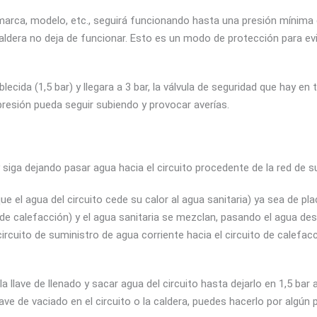
la marca, modelo, etc., seguirá funcionando hasta una presión míni
caldera no deja de funcionar. Esto es un modo de protección para evi
cida (1,5 bar) y llegara a 3 bar, la válvula de seguridad que hay en t
presión pueda seguir subiendo y provocar averías.
 y siga dejando pasar agua hacia el circuito procedente de la red de s
e el agua del circuito cede su calor al agua sanitaria) ya sea de pla
 (de calefacción) y el agua sanitaria se mezclan, pasando el agua des
cuito de suministro de agua corriente hacia el circuito de calefac
la llave de llenado y sacar agua del circuito hasta dejarlo en 1,5 ba
lave de vaciado en el circuito o la caldera, puedes hacerlo por algú