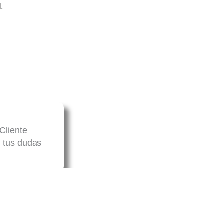
1
Cliente
r tus dudas
orarte sobre