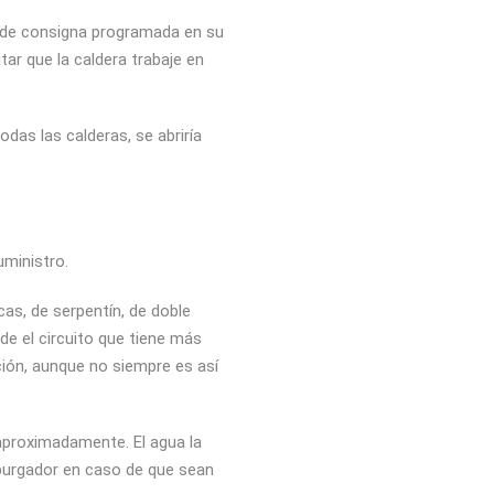
ma de consigna programada en su
tar que la caldera trabaje en
odas las calderas, se abriría
uministro.
cas, de serpentín, de doble
de el circuito que tiene más
ción, aunque no siempre es así
r aproximadamente. El agua la
n purgador en caso de que sean