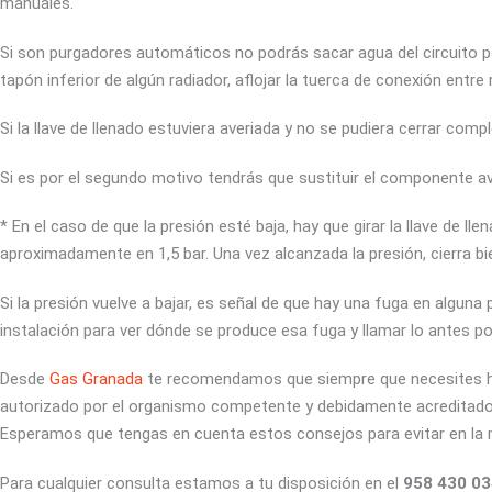
manuales.
Si son purgadores automáticos no podrás sacar agua del circuito por
tapón inferior de algún radiador, aflojar la tuerca de conexión entre r
Si la llave de llenado estuviera averiada y no se pudiera cerrar com
Si es por el segundo motivo tendrás que sustituir el componente av
* En el caso de que la presión esté baja, hay que girar la llave de ll
aproximadamente en 1,5 bar. Una vez alcanzada la presión, cierra bien
Si la presión vuelve a bajar, es señal de que hay una fuga en alguna 
instalación para ver dónde se produce esa fuga y llamar lo antes po
Desde
Gas Granada
te recomendamos que siempre que necesites hace
autorizado por el organismo competente y debidamente acreditado
Esperamos que tengas en cuenta estos consejos para evitar en la med
Para cualquier consulta estamos a tu disposición en el
958 430 03