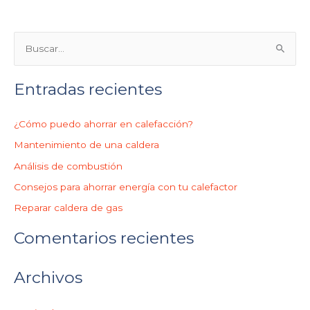
B
u
Entradas recientes
s
c
¿Cómo puedo ahorrar en calefacción?
a
r
Mantenimiento de una caldera
p
Análisis de combustión
o
Consejos para ahorrar energía con tu calefactor
r
Reparar caldera de gas
:
Comentarios recientes
Archivos