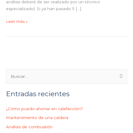
análisis deberá de ser realizado por un técnico
especializado). Si ya han pasado 5 […]
Leer más »
B
u
Entradas recientes
s
c
¿Cómo puedo ahorrar en calefacción?
a
r
Mantenimiento de una caldera
p
Análisis de combustión