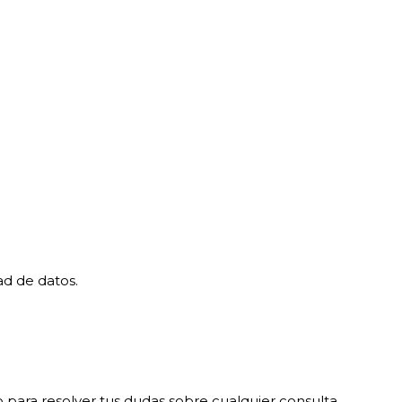
ad de datos.
 para resolver tus dudas sobre cualquier consulta.