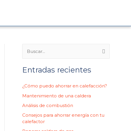
B
u
Entradas recientes
s
c
¿Cómo puedo ahorrar en calefacción?
a
Mantenimiento de una caldera
r
p
Análisis de combustión
o
Consejos para ahorrar energía con tu
calefactor
r