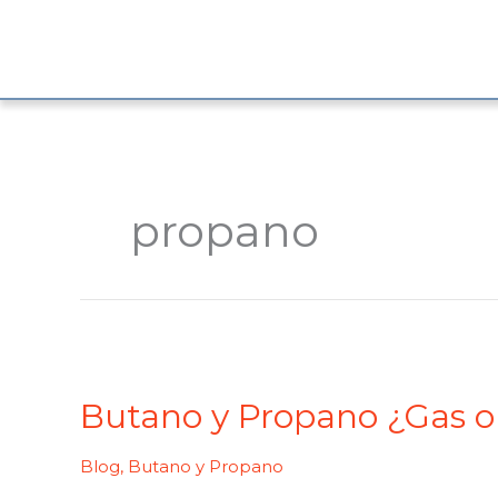
Ir
al
contenido
propano
Butano
y
Butano y Propano ¿Gas o 
Propano
¿Gas
o
Blog
,
Butano y Propano
líquido?