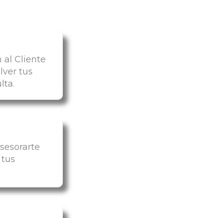
 al Cliente
lver tus
lta.
sesorarte
 tus